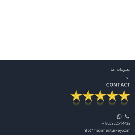
مزمنة
،
وعادة...
تفاصيل
معلومات عنا
-->
CONTACT
905322514433 +
info@maximedturkey.com