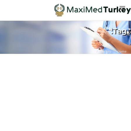
Tag:
Turkey
Home
الإجراءات
طب
الأسنان
-
ماكسيميد
تركيا
الطب
التجميلي
ترميم
الشعر
طب