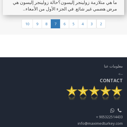
ما هي متلازمة زولينجر إليسون؟حالة زولينجر إليسون هي
مرض هضمي غير شائع. في الجزء الأول من الأمعاء...
10
9
8
7
6
5
4
3
2
معلومات عنا
-->
CONTACT
905322514433 +
info@maximedturkey.com